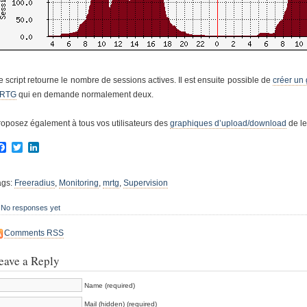
 script retourne le nombre de sessions actives. Il est ensuite possible de
créer un
RTG
qui en demande normalement deux.
roposez également à tous vos utilisateurs des
graphiques d’upload/download
de le
Facebook
Twitter
LinkedIn
ags:
Freeradius
,
Monitoring
,
mrtg
,
Supervision
No responses yet
Comments RSS
eave a Reply
Name (required)
Mail (hidden) (required)