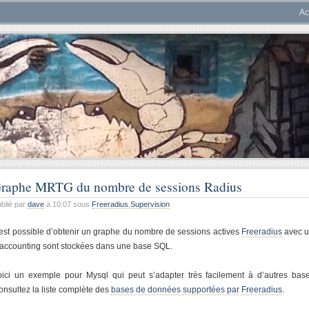
Ac
raphe MRTG du nombre de sessions Radius
blié par
dave
à 10:07 sous
Freeradius
,
Supervision
l est possible d’obtenir un graphe du nombre de sessions actives
Freeradius
avec un
’accounting sont stockées dans une base SQL.
oici un exemple pour Mysql qui peut s’adapter très facilement à d’autres b
onsultez la liste complète des
bases de données supportées par Freeradius
.