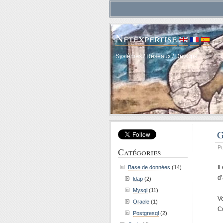
Netexpertise
Systèmes / Réseaux / DevOps
G
Pu
Catégories
I
Base de données
(14)
d
ldap
(2)
Mysql
(11)
V
Oracle
(1)
C
Postgresql
(2)