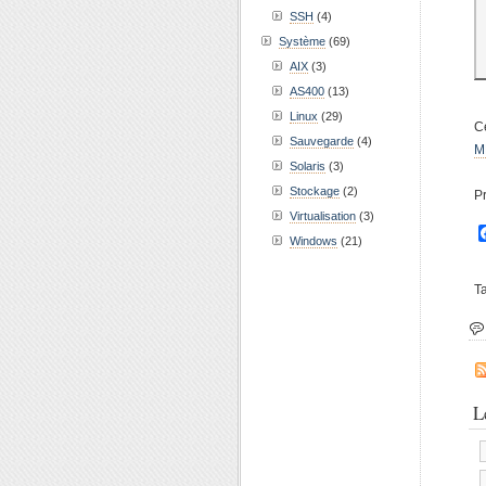
SSH
(4)
Système
(69)
AIX
(3)
AS400
(13)
Linux
(29)
Ce
Sauvegarde
(4)
M
Solaris
(3)
Stockage
(2)
P
Virtualisation
(3)
Windows
(21)
T
L