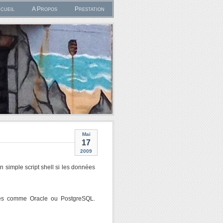
cueil
A Propos
Prestation
Mai
17
2009
 simple script shell si les données
ases comme Oracle ou PostgreSQL.