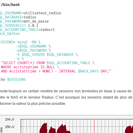
!/bin/bash
QL_USERNAME
=
QL_DATABASE
=
QL_PASSWORD
=
QL_SERVER
=
127.0
QL_ACCOUNTING_TABLE
=
ACK_DAYS
=
5
ESSIONS
=
`
mysql -BN 
\
        -u$SQL_USERNAME 
\
        -p$SQL_PASSWORD 
\
        -h $SQL_SERVER $SQL_DATABASE 
\
        -e 
\
"SELECT COUNT(*) FROM 
$SQL_ACCOUNTING_TABLE
 \

 WHERE acctstoptime IS NULL \

 AND Acctstarttime > NOW() - INTERVAL 
$BACK_DAYS
 DAY;"
`
cho
$SESSIONS
l reste toujours un certain nombre de sessions non terminées en base à cause d
ntre le NAS et le serveur Radius. C’est pourquoi les sessions datant de plus
tourner la valeur la plus précise possible.