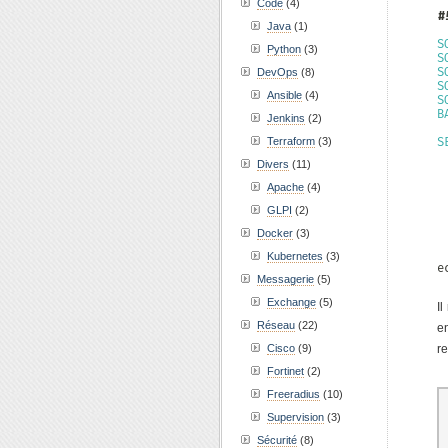
Code
(4)
#
Java
(1)
S
Python
(3)
S
S
DevOps
(8)
S
Ansible
(4)
S
B
Jenkins
(2)
Terraform
(3)
S
 
Divers
(11)
 
 
Apache
(4)
 
GLPI
(2)
 
Docker
(3)
 
Kubernetes
(3)
e
Messagerie
(5)
Exchange
(5)
I
Réseau
(22)
e
Cisco
(9)
re
Fortinet
(2)
Freeradius
(10)
Supervision
(3)
Sécurité
(8)