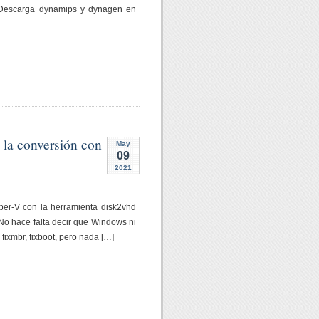
ón Descarga dynamips y dynagen en
e la conversión con
May
09
2021
per-V con la herramienta disk2vhd
 No hace falta decir que Windows ni
ixmbr, fixboot, pero nada […]