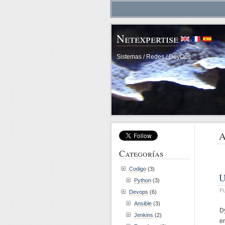
Netexpertise
Sistemas / Redes / DevOps
A
Categorías
Codigo
(3)
U
Python
(3)
Pu
Devops
(6)
Ansible
(3)
D
Jenkins
(2)
e