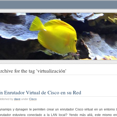
rchive for the tag 'virtualización'
n Enrutador Virtual de Cisco en su Red
blished by
dave
under
Cisco
ynamips y dynagen le permiten crear un enrutador Cisco virtual en un entorno L
nrutador estuviera conectado a la LAN local? Yendo más allá, este mismo enr