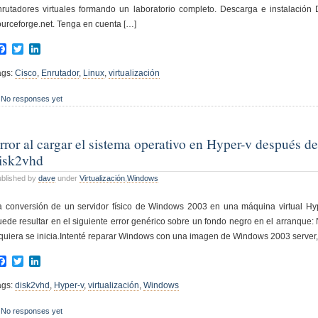
nrutadores virtuales formando un laboratorio completo. Descarga e instalaci
ourceforge.net. Tenga en cuenta […]
Facebook
Twitter
LinkedIn
ags:
Cisco
,
Enrutador
,
Linux
,
virtualización
No responses yet
rror al cargar el sistema operativo en Hyper-v después d
isk2vhd
blished by
dave
under
Virtualización
,
Windows
a conversión de un servidor físico de Windows 2003 en una máquina virtual Hy
uede resultar en el siguiente error genérico sobre un fondo negro en el arranque:
iquiera se inicia.Intenté reparar Windows con una imagen de Windows 2003 server, f
Facebook
Twitter
LinkedIn
ags:
disk2vhd
,
Hyper-v
,
virtualización
,
Windows
No responses yet