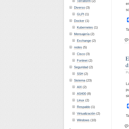
Terraform
(2)
e
Diverso
(3)
s
GLPI
(1)
Docker
(1)
Kubernetes
(1)
T
Mensajería
(2)
Exchange
(2)
redes
(5)
Cisco
(3)
E
Fortinet
(2)
d
Seguridad
(2)
Pu
SSH
(2)
Sistema
(23)
L
AIX
(2)
p
AS400
(8)
s
Linux
(2)
Respaldo
(1)
Virtualización
(2)
T
Windows
(10)