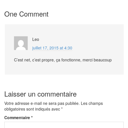
o
e
d
o
r
I
One Comment
k
n
Leo
juillet 17, 2015 at 4:30
C’est net, c’est propre, ça fonctionne, merci beaucoup
Laisser un commentaire
Votre adresse e-mail ne sera pas publiée.
Les champs
obligatoires sont indiqués avec
*
Commentaire
*