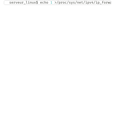
serveur_linux$ 
echo
1
>
/proc/sys/net/ipv4/ip_forwar