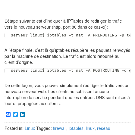
L’étape suivante est d’indiquer à IPTables de rediriger le trafic
vers le nouveau serveur (http, port 80 dans ce cas-ci):
serveur_linux$ iptables -t nat -A PREROUTING -p tcp
A l’étape finale, c’est là qu’iptables récupère les paquets renvoyés
par la machine de destination. Le trafic est alors retourné au
client d’origine.
serveur_linux$ iptables -t nat -A POSTROUTING -d ds
De cette façon, vous pouvez simplement rediriger le trafic vers un
nouveau serveur web. Les clients ne subissent aucune
interruption de service pendant que les entrées DNS sont mises à
jour et propagées aux clients.
F
T
L
a
w
i
c
i
n
Posted in:
Linux
Tagged:
firewall
,
iptables
,
linux
,
reseau
e
t
k
b
t
e