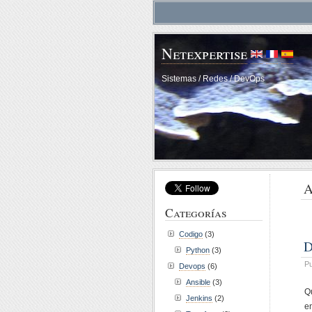
Netexpertise
Sistemas / Redes / DevOps
A
Categorías
Codigo
(3)
D
Python
(3)
Pu
Devops
(6)
Ansible
(3)
Q
Jenkins
(2)
e