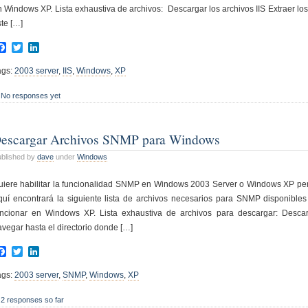
n Windows XP. Lista exhaustiva de archivos: Descargar los archivos IIS Extraer l
te […]
Facebook
Twitter
LinkedIn
ags:
2003 server
,
IIS
,
Windows
,
XP
No responses yet
escargar Archivos SNMP para Windows
blished by
dave
under
Windows
uiere habilitar la funcionalidad SNMP en Windows 2003 Server o Windows XP pero
quí encontrará la siguiente lista de archivos necesarios para SNMP disponible
uncionar en Windows XP. Lista exhaustiva de archivos para descargar: Desca
avegar hasta el directorio donde […]
Facebook
Twitter
LinkedIn
ags:
2003 server
,
SNMP
,
Windows
,
XP
2 responses so far