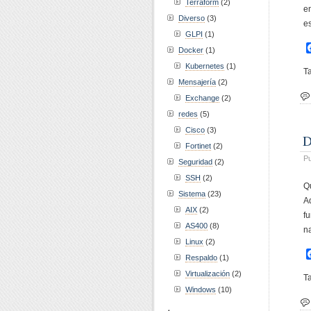
Terraform
(2)
e
Diverso
(3)
es
GLPI
(1)
Docker
(1)
Kubernetes
(1)
T
Mensajería
(2)
Exchange
(2)
redes
(5)
Cisco
(3)
D
Fortinet
(2)
Pu
Seguridad
(2)
SSH
(2)
Q
Sistema
(23)
A
AIX
(2)
f
AS400
(8)
n
Linux
(2)
Respaldo
(1)
Virtualización
(2)
T
Windows
(10)