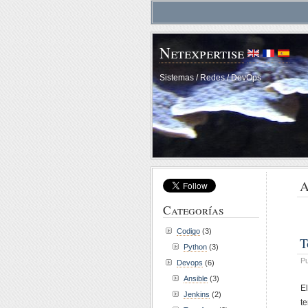
Netexpertise
Sistemas / Redes / DevOps
A
Categorías
Codigo
(3)
T
Python
(3)
Pu
Devops
(6)
Ansible
(3)
E
Jenkins
(2)
t