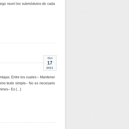
uego reuní los submódulos de cada
Oct
17
2021
ajas. Entre los cuales:– Mantener
como texto simple– No es necesario
mines– Es […]