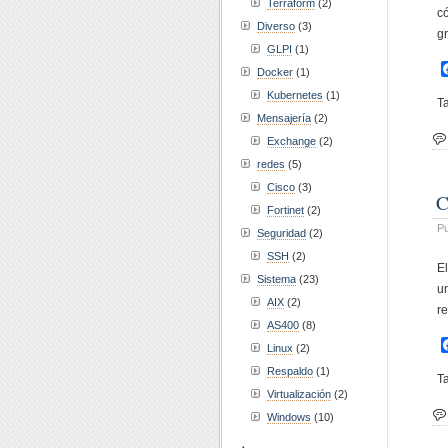
Terraform
(2)
c
Diverso
(3)
g
GLPI
(1)
Docker
(1)
Kubernetes
(1)
T
Mensajería
(2)
Exchange
(2)
redes
(5)
Cisco
(3)
C
Fortinet
(2)
Pu
Seguridad
(2)
SSH
(2)
E
Sistema
(23)
u
AIX
(2)
r
AS400
(8)
Linux
(2)
Respaldo
(1)
T
Virtualización
(2)
Windows
(10)