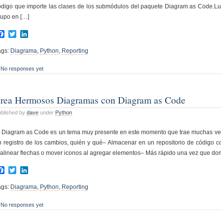
ódigo que importe las clases de los submódulos del paquete Diagram as Code.L
rupo en […]
Facebook
Twitter
LinkedIn
ags:
Diagrama
,
Python
,
Reporting
No responses yet
rea Hermosos Diagramas con Diagram as Code
blished by
dave
under
Python
l Diagram as Code es un tema muy presente en este momento que trae muchas vent
n registro de los cambios, quién y qué– Almacenar en un repositorio de código 
ealinear flechas o mover iconos al agregar elementos– Más rápido una vez que do
Facebook
Twitter
LinkedIn
ags:
Diagrama
,
Python
,
Reporting
No responses yet