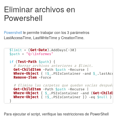
Eliminar archivos en
Powershell
Powershell
le permite trabajar con los 3 parámetros
LastAccessTime, LastWriteTime y CreationTime.
$limit
 = 
(
Get-Date
)
.
AddDays
(
-
30
)
$path
 = 
"Q:\Informes"
if
(
Test-Path
$path
)
{
# Borrar archivos anteriores a $limit.
Get-ChildItem
-
Path 
$path
-
Recurse 
|
Where-Object
{
!
$_
.
PSIsContainer 
-and
$_
.
lastAcce
Remove-Item
-
Force

# Elimina las carpetas que quedan vacías después 
Get-ChildItem
-
Path 
$path
-
Recurse 
|
Where-Object
{
$_
.
PSIsContainer 
-and
(
Get-ChildIt
Where-Object
{
!
$_
.
PSIsContainer 
}
)
-eq
$null
}
|
}
Para ejecutar el script, verifique las restricciones de PowerShell