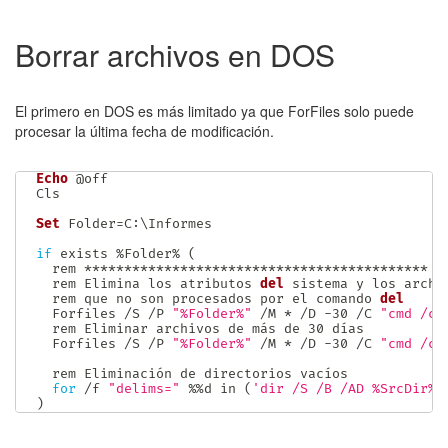
Borrar archivos en DOS
El primero en DOS es más limitado ya que ForFiles solo puede
procesar la última fecha de modificación.
Echo
 @off

Cls

Set
 Folder=C:\Informes

if
 exists 
%
Folder% 
(
  rem 
*
*
*
*
*
*
*
*
*
*
*
*
*
*
*
*
*
*
*
*
*
*
*
*
*
*
*
*
*
*
*
*
*
*
*
*
*
*
*
*
*
*
*
  rem Elimina los atributos 
del
 sistema y los archiv
  rem que no son procesados ​​por el comando 
del
  Forfiles 
/
S 
/
P 
"%Folder%"
/
M 
*
/
D 
-
30 
/
C 
"cmd /c 
  rem Eliminar archivos de más de 30 días

  Forfiles 
/
S 
/
P 
"%Folder%"
/
M 
*
/
D 
-
30 
/
C 
"cmd /c 
  rem Eliminación de directorios vacíos

for
/
f 
"delims="
%
%
d in 
(
'dir /S /B /AD %SrcDir% 
)