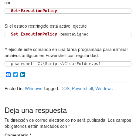
con
Get-ExecutionPolicy
Si el estado restringido está activo, ejecute
Set-ExecutionPolicy
 RemoteSigned
Y ejecute este comando en una tarea programada para eliminar
archivos antiguos en Powershell con regularidad:
powershell C:\Scripts\ClearFolder
.
ps1
F
T
L
a
w
i
c
i
n
Posted in:
Windows
Tagged:
DOS
,
Powershell
,
Windows
e
t
k
b
t
e
o
e
d
o
r
I
Deja una respuesta
k
n
Tu dirección de correo electrónico no será publicada.
Los campos
obligatorios están marcados con
*
Comentario
*