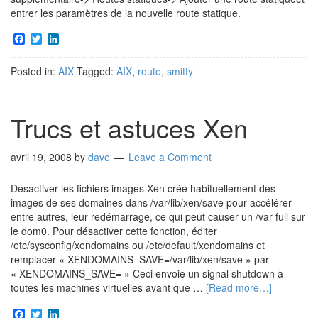
entrer les paramètres de la nouvelle route statique.
Facebook
Twitter
LinkedIn
Posted in:
AIX
Tagged:
AIX
,
route
,
smitty
Trucs et astuces Xen
avril 19, 2008
by
dave
Leave a Comment
Désactiver les fichiers images Xen crée habituellement des
images de ses domaines dans /var/lib/xen/save pour accélérer
entre autres, leur redémarrage, ce qui peut causer un /var full sur
le dom0. Pour désactiver cette fonction, éditer
/etc/sysconfig/xendomains ou /etc/default/xendomains et
remplacer « XENDOMAINS_SAVE=/var/lib/xen/save » par
« XENDOMAINS_SAVE= » Ceci envoie un signal shutdown à
toutes les machines virtuelles avant que …
[Read more…]
Facebook
Twitter
LinkedIn