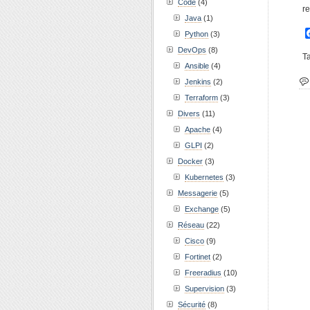
Code
(4)
r
Java
(1)
Python
(3)
DevOps
(8)
T
Ansible
(4)
Jenkins
(2)
Terraform
(3)
Divers
(11)
Apache
(4)
GLPI
(2)
Docker
(3)
Kubernetes
(3)
Messagerie
(5)
Exchange
(5)
Réseau
(22)
Cisco
(9)
Fortinet
(2)
Freeradius
(10)
Supervision
(3)
Sécurité
(8)