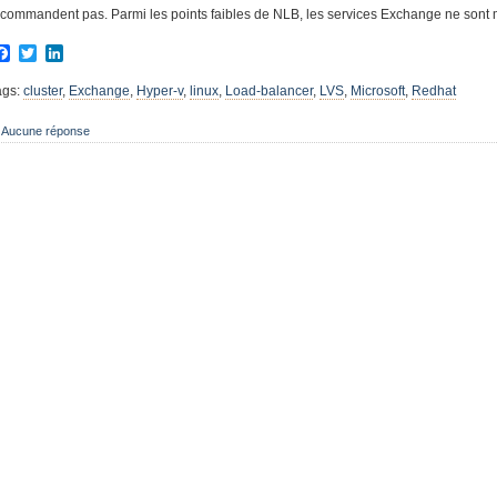
ecommandent pas. Parmi les points faibles de NLB, les services Exchange ne sont 
Facebook
Twitter
LinkedIn
ags:
cluster
,
Exchange
,
Hyper-v
,
linux
,
Load-balancer
,
LVS
,
Microsoft
,
Redhat
Aucune réponse