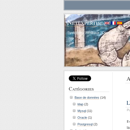
Netexpertise
Systèmes / Réseaux / DevOps
A
Catégories
Base de données
(14)
L
ldap
(2)
Pu
Mysql
(11)
Oracle
(1)
I
Postgresql
(2)
la