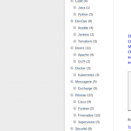
Code
(4)
Java
(1)
Python
(3)
DevOps
(8)
Ansible
(4)
Jenkins
(2)
I
Terraform
(3)
C
S
Divers
(11)
C
Apache
(4)
e
GLPI
(2)
Docker
(3)
Kubernetes
(3)
Messagerie
(5)
Exchange
(5)
Réseau
(22)
Cisco
(9)
Fortinet
(2)
Freeradius
(10)
Re
Supervision
(3)
Sécurité
(8)