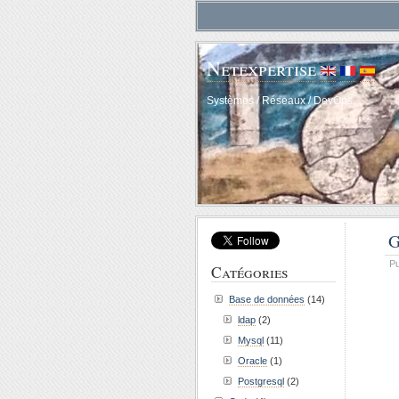
Netexpertise
Systèmes / Réseaux / DevOps
G
Pu
Catégories
Base de données
(14)
ldap
(2)
Mysql
(11)
Oracle
(1)
Postgresql
(2)