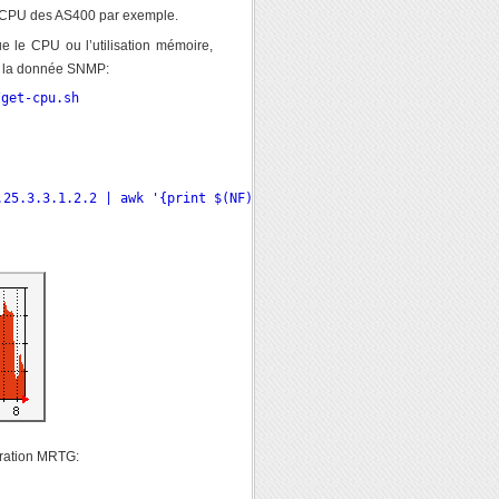
 le CPU des AS400 par exemple.
e le CPU ou l’utilisation mémoire,
cte la donnée SNMP:
get-cpu.sh

25.3.3.1.2.2 | awk '{print $(NF) }'`

uration MRTG: