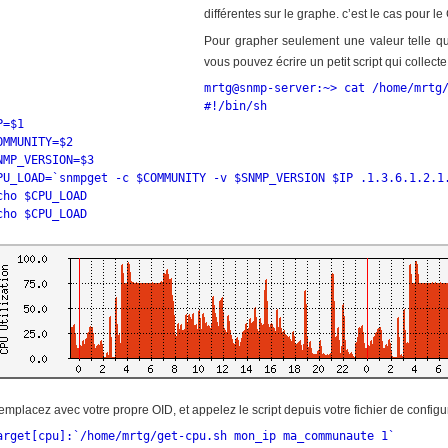
différentes sur le graphe. c’est le cas pour
Pour grapher seulement une valeur telle qu
vous pouvez écrire un petit script qui colle
mrtg@snmp-server:~> cat /home/mrtg/
#!/bin/sh

P=$1

OMMUNITY=$2

NMP_VERSION=$3

PU_LOAD=`snmpget -c $COMMUNITY -v $SNMP_VERSION $IP .1.3.6.1.2.1.
cho $CPU_LOAD

mplacez avec votre propre OID, et appelez le script depuis votre fichier de config