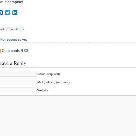
cile et rapide!
Facebook
Twitter
LinkedIn
ags:
mrtg
,
snmp
No responses yet
Comments RSS
eave a Reply
Name (required)
Mail (hidden) (required)
Website