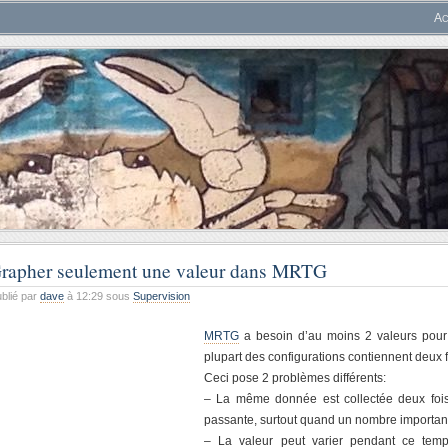
Ac
rapher seulement une valeur dans MRTG
blié par
dave
à 12:29 sous
Supervision
MRTG
a besoin d’au moins 2 valeurs pour 
plupart des configurations contiennent deux f
Ceci pose 2 problèmes différents:
– La même donnée est collectée deux fois
passante, surtout quand un nombre important
– La valeur peut varier pendant ce temps