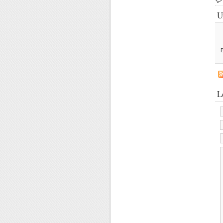
U
B
L