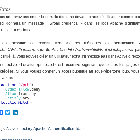
Notes
ous ne devez pas entrer le nom de domaine devant le nom d’utilisateur comme 
eci donnera un message « wrong credential » dans les logs Apache signifia
utilisateur est faux.
l est possible de revenir vers d’autres méthodes d’authentification.
uthLDAPAuthoritative
suivi de
AuthUserFile /var/www/html/Protected/htpasswd
par
t situé là. Vous pouvez créer un utilisateur extra s’il n’existe pas dans Active direc
a directive <Location /protected> est récursive signifiant que toutes les pages 
rotégées. Si vous voulez donner un accès publique au sous-répertoire /pub, vous po
ivantes:
Location
"/pub"
>
Order
allow
,deny

Allow
 from any

Satisfy
/
LocationMatch
>
Facebook
Twitter
LinkedIn
ags:
Active directory
,
Apache
,
Authentification
,
ldap