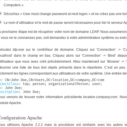
Computers ».
Décochez « User must change password at next logon » et ne créez pas une boî
Le nom d’utilisateur et le mot de passe seront nécessaires pour lier le serveur 
a prochaine étape est de récupérer votre nom de domaine LDAP. Nous assumerons 
i vous ne le connaissez pas, soit demandez à votre administrateur système ou exéc
xécutez
ldp.exe
sur le contrôleur de domaine. Cliquez sur ‘Connection’ -> ‘C
localhost’ dans le champ en bas. Cliquez alors sur ‘Connection’ -> ‘Bind’ depui
’utilisateur que vous avez créé précédemment. Allez maintenant sur ‘Browse’ -> ‘
etourner une liste de tous lesl objets présents dans le répertoire. C’est un pe
cilement les lignes correspondant aux utilisateurs de votre système. Une entrée dev
n
:
 CN=John Doe
,
CN=Users
,
DC=location
,
DC=company
,
bjectClass
:
n
:
escription
:
 John Doe;
ous venons de trouver notre information précédente
location.company.com
. Nous
odule Apache.
Configuration Apache
ous utilisons Apache 2.2.2 mais la procédure est similaire avec les autres v