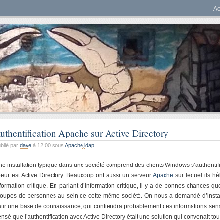
Ac
uthentification Apache sur Active Directory
blié par
dave
à 12:00 sous
Apache
,
ldap
ne installation typique dans une société comprend des clients Windows s’authentif
oeur est Active Directory. Beaucoup ont aussi un serveur
Apache
sur lequel ils hé
formation critique. En parlant d’information critique, il y a de bonnes chances que 
roupes de personnes au sein de cette même société. On nous a demandé d’install
âtir une base de connaissance, qui contiendra probablement des informations sen
nsé que l’authentification avec Active Directory était une solution qui convenait tout