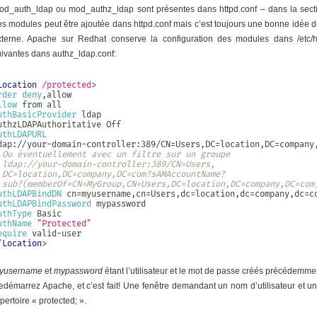
od_auth_ldap ou mod_authz_ldap sont présentes dans httpd.conf – dans la secti
es modules peut être ajoutée dans httpd.conf mais c’est toujours une bonne idée d
xterne. Apache sur Redhat conserve la configuration des modules dans /etc/http
uivantes dans authz_ldap.conf:
Location
 /protected
>
rder
deny
llow
uthBasicProvider
 ldap

uthLDAPURL
 Ou éventuellement avec un filtre sur un groupe
 ldap://your-domain-controller:389/CN=Users,
 DC=location,DC=company,DC=com?sAMAccountName?
 sub?(memberOf=CN=MyGroup,CN=Users,DC=location,DC=company,DC=com
uthLDAPBindDN
uthLDAPBindPassword
uthType
uthName
"Protected"
equire
/
Location
>
yusername
et
mypassword
étant l’utilisateur et le mot de passe créés précédemment
edémarrez Apache, et c’est fait! Une fenêtre demandant un nom d’utilisateur et u
pertoire « protected; ».