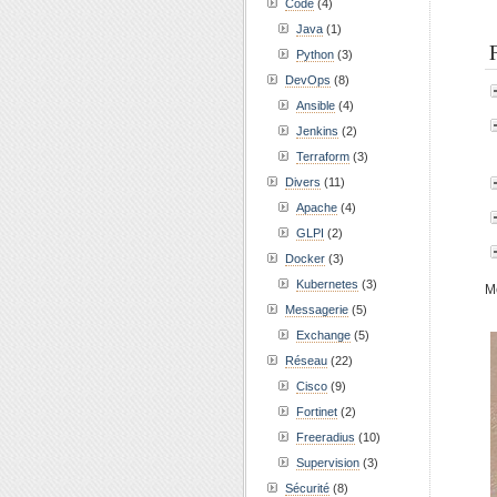
Code
(4)
Java
(1)
Python
(3)
DevOps
(8)
Ansible
(4)
Jenkins
(2)
Terraform
(3)
Divers
(11)
Apache
(4)
GLPI
(2)
Docker
(3)
Kubernetes
(3)
Mê
Messagerie
(5)
Exchange
(5)
Réseau
(22)
Cisco
(9)
Fortinet
(2)
Freeradius
(10)
Supervision
(3)
Sécurité
(8)