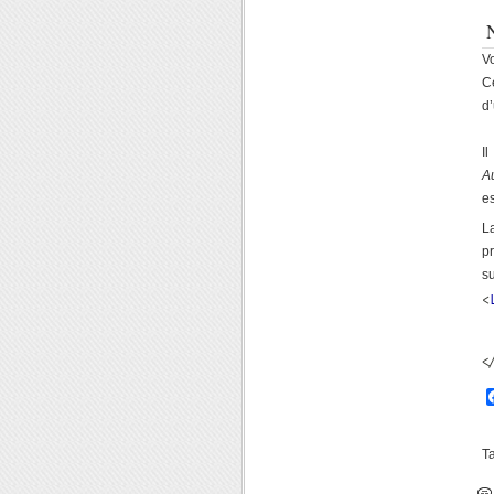
V
C
d’
I
A
es
L
p
su
<
<
T