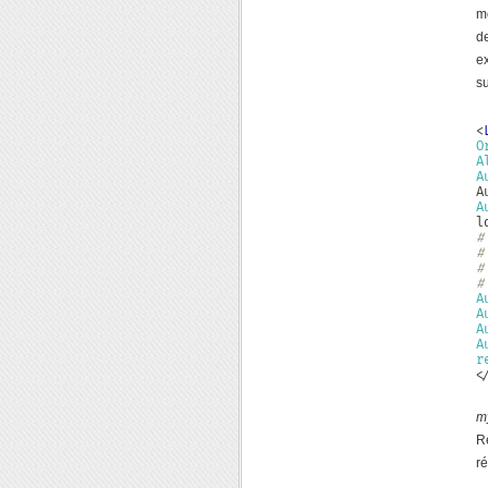
m
d
e
s
<
O
A
A
A
#
#
#
#
A
A
A
A
r
<
m
R
ré