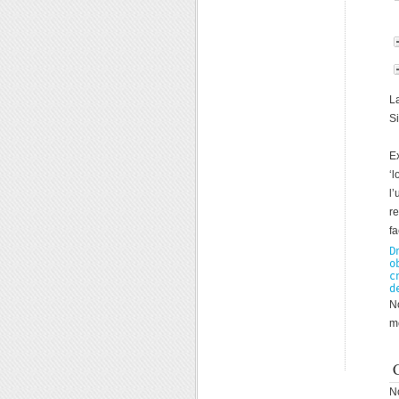
L
S
E
‘
l
r
fa
D
o
c
d
N
m
N