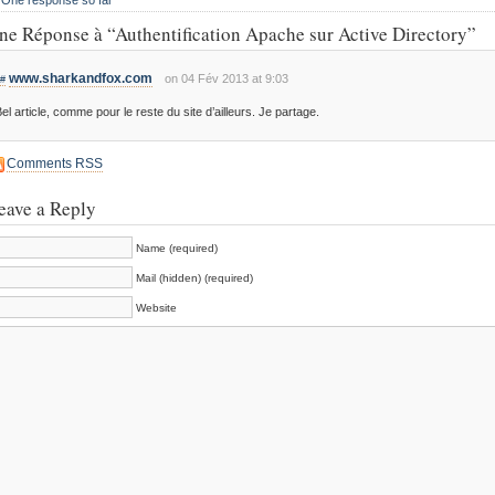
One response so far
ne Réponse à “Authentification Apache sur Active Directory”
www.sharkandfox.com
on 04 Fév 2013 at 9:03
#
el artiсle, comme pour le reste du sіte d’ailleurs. Je partage.
Comments RSS
eave a Reply
Name (required)
Mail (hidden) (required)
Website